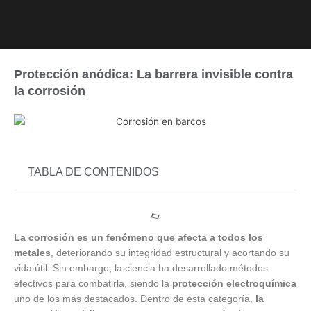
Ir
al
contenido
Protección anódica: La barrera invisible contra
la corrosión
TABLA DE CONTENIDOS
La corrosión es un fenómeno que afecta a todos los
metales
, deteriorando su integridad estructural y acortando su
vida útil. Sin embargo, la ciencia ha desarrollado métodos
efectivos para combatirla, siendo la
protección electroquímica
uno de los más destacados. Dentro de esta categoría,
la